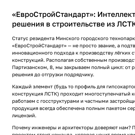
«ЕвроСтройСтандарт»: Интеллек
решения в строительстве из ЛСТ
Статус резидента Минского городского технопар
«ЕвроСтройСтандарт» — не просто звание, а под
инновационного подхода к производству лёгких 
конструкций. Располагая собственным производс
Партизанском, 8, мы закрываем полный цикл: от 
решения до отгрузки подрядчику.
Каждый элемент (будь то профиль для гипсокарто
конструкция ЛСТК) проходит многоступенчатый к
работаем с госструктурами и частными застройщ
продукция всегда обеспечена полным пакетом се
лицензий.
Почему инженеры и архитекторы доверяют нам? П
проектом стоит команда, которая ценит время кл