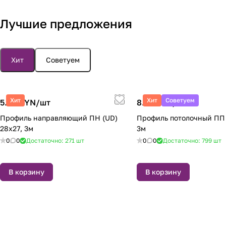
Лучшие предложения
Хит
Советуем
Хит
Хит
Советуем
5.37 BYN/
шт
8.19 BYN/
шт
Профиль направляющий ПН (UD)
Профиль потолочный ПП 
28х27, 3м
3м
0
0
Достаточно: 271 шт
0
0
Достаточно: 799 шт
В корзину
В корзину