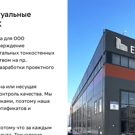
туальные
К
ка для ООО
тверждение
стальных тонкостенных
твом на пр.
разработки проектного
на или несущая
онтроль качества. Мы
иками, поэтому наша
ртификатов и
отому что за каждым
иента. Технология