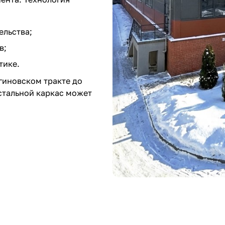
ельства;
в;
тике.
гиновском тракте до
стальной каркас может