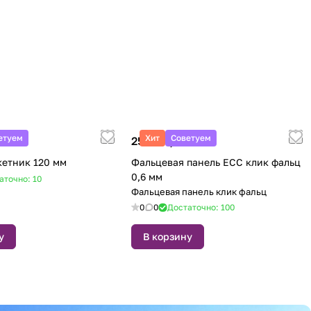
етуем
Хит
Советуем
. м
25 BYN/
кв. м
етник 120 мм
Фальцевая панель ECC клик фальц
0,6 мм
аточно: 10
Фальцевая панель клик фальц
0
0
Достаточно: 100
у
В корзину